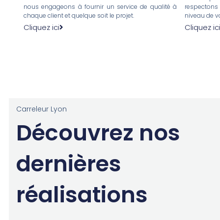
nous engageons à fournir un service de qualité à
respectons
chaque client et quelque soit le projet.
niveau de vo
Cliquez ici
Cliquez ic
Carreleur Lyon
Découvrez nos
dernières
réalisations