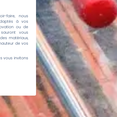
r-faire, nous
daptés à vos
novation ou de
s sauront vous
des matériaux,
 hauteur de vos
us vous invitons