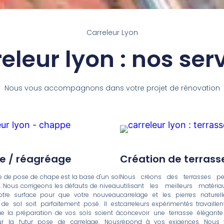
Carreleur Lyon
eleur lyon : nos ser
Nous vous accompagnons dans votre projet de rénovation
 / réagréage
Création de terrass
ce de pose de chape est la base d'un sol
Nous créons des terrasses pe
 Nous corrigeons les défauts de niveau
utilisant les meilleurs matéri
votre surface pour que votre nouveau
carrelage et les pierres naturel
de sol soit parfaitement posé. Il est
carreleurs expérimentés travaille
ue la préparation de vos sols soient à
concevoir une terrasse élégante
r la futur pose de carrelage. Nous
répond à vos exigences. Nous